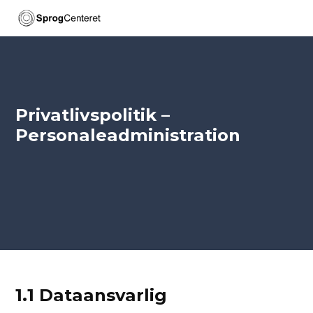
Spring til hovedindhold
Spring til sidefod
Privatlivspolitik –
Personaleadministration
1.1 Dataansvarlig