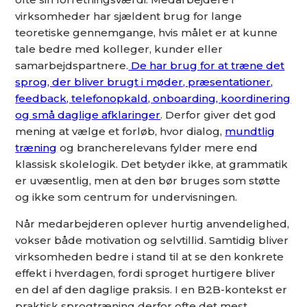
virksomheder har sjældent brug for lange
teoretiske gennemgange, hvis målet er at kunne
tale bedre med kolleger, kunder eller
samarbejdspartnere.
De har brug for at træne det
sprog, der bliver brugt i møder, præsentationer,
feedback, telefonopkald, onboarding, koordinering
og små daglige afklaringer
. Derfor giver det god
mening at vælge et forløb, hvor dialog,
mundtlig
træning
og brancherelevans fylder mere end
klassisk skolelogik. Det betyder ikke, at grammatik
er uvæsentlig, men at den bør bruges som støtte
og ikke som centrum for undervisningen.
Når medarbejderen oplever hurtig anvendelighed,
vokser både motivation og selvtillid. Samtidig bliver
virksomheden bedre i stand til at se den konkrete
effekt i hverdagen, fordi sproget hurtigere bliver
en del af den daglige praksis. I en B2B-kontekst er
praktisk sprogtræning derfor ofte det mest