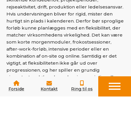
rejseaktivitet, drift, produktion eller ledelsesansvar.
Hvis undervisningen bliver for rigid, mister den
hurtigt sin plads i kalenderen. Derfor bør sproglige
forløb kunne planlægges med en fleksibilitet, der
matcher virksomhedens virkelighed. Det kan være
som korte morgenmoduler, frokostsessioner,
after-work-forløb, intensive perioder eller en
kombination af on-site og online. Samtidig er det
vigtigt, at fleksibiliteten ikke går ud over
progressionen, og her spiller en grundig
niveautest og løbende evaluering en vigtig rolle.
Når udbyderen har erfaring med erhvervslivet,
Forside
Kontakt
Ring til os
bliver det lettere at finde et format, der både
fungerer praktisk og fagligt. For virksomheder
betyder det, at sprogundervisning ikke behøver
være et enten-eller mellem kvalitet og fleksibilitet.
Hvis jeres medarbejdere har omskiftelige
arbejdsdage, er det værd at få et forløb planlagt