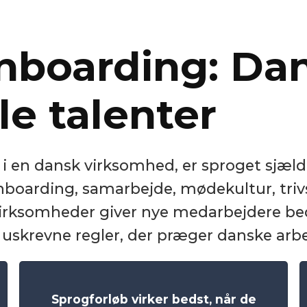
onboarding: Dan
le talenter
er i en dansk virksomhed, er sproget sjæ
boarding, samarbejde, mødekultur, trivs
virksomheder giver nye medarbejdere bed
uskrevne regler, der præger danske arbe
Sprogforløb virker bedst, når de