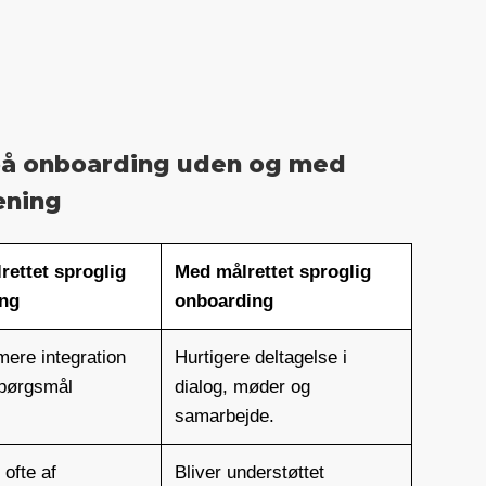
 på onboarding uden og med
æning
rettet sproglig
Med målrettet sproglig
ng
onboarding
ere integration
Hurtigere deltagelse i
spørgsmål
dialog, møder og
samarbejde.
ofte af
Bliver understøttet