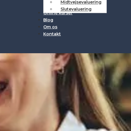
Midtvejsevaluering
Slutevaluering
Online kurser
Blog
Om os
Kontakt