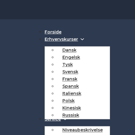
Forside
Erhvervskurser
Dansk
Engelsk
Tysk
Svensk
Fransk
Spansk
Italiensk
Polsk
Kinesisk
Russisk
Service
Niveaubeskrivelse