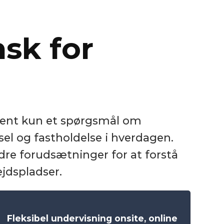
sk for
ldent kun et spørgsmål om
el og fastholdelse i hverdagen.
re forudsætninger for at forstå
jdspladser.
Fleksibel undervisning onsite, online