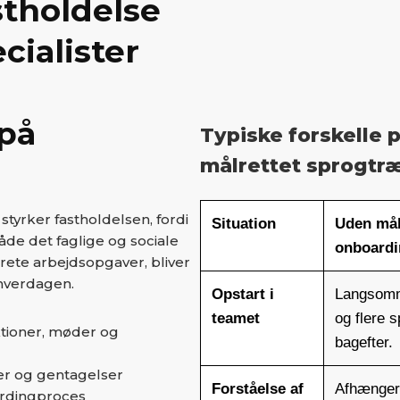
stholdelse
cialister
på
Typiske forskelle
målrettet sprogtr
styrker fastholdelsen, fordi
Situation
Uden mål
åde det faglige og sociale
onboardi
krete arbejdsopgaver, bliver
 hverdagen.
Opstart i
Langsomm
teamet
og flere 
ktioner, møder og
bagefter.
er og gentagelser
Forståelse af
Afhænger 
ardingproces